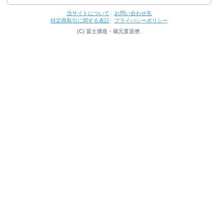
当サイトについて
│
お問い合わせ先
特定商取引に関する表記
│
プライバシーポリシー
(C) 冨士酒造・蔵元直送便.